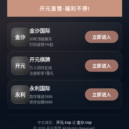
开元直营-福利不停!
金沙国际
金沙
立即进入
20年顶级娱乐
打码返佣1%起
开元棋牌
开元
立即进入
万人同时在线
注册即享7重礼
永利国际
永利
立即进入
首存壕送5888
续存加赠8888
中文域名：
开元.top
或
金沙.top
© 2026 开元直营 All Rights Reserved.